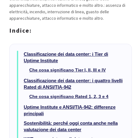
apparecchiature, attacco informatico e molto altro.: assenza di
elettricità, incendio, interruzione di linea, guasto delle
apparecchiature, attacco informatico e molto altro.
Indice:
Classificazione dei data center: i Tier di
Uptime Institute
Che cosa significano Tier I, II, III e IV
Classificazione dei data center: i quattro livelli
Rated di ANSI/TIA-942
Che cosa significano Rated 1, 2, 3 e 4
Uptime Institute e ANSI/TIA-942: differenze
principali
Sostenibilità: perché oggi conta anche nella
valutazione dei data center