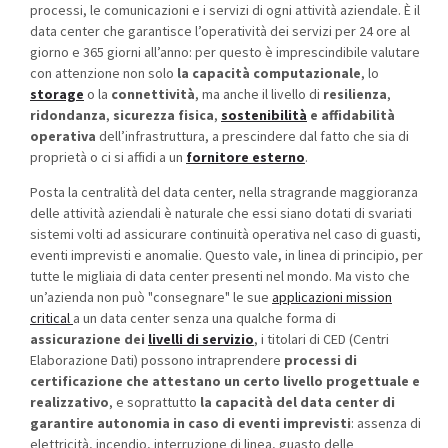
processi, le comunicazioni e i servizi di ogni attività aziendale. È il
data center che garantisce l’operatività dei servizi per 24 ore al
giorno e 365 giorni all’anno: per questo è imprescindibile valutare
con attenzione non solo
la capacità computazionale
, lo
storage
o la
connettività
, ma anche il livello di
resilienza
,
ridondanza
,
sicurezza fisica
,
sostenibilità
e affidabilità
operativa
dell’infrastruttura,
a prescindere dal fatto che sia di
proprietà o ci si affidi a un
fornitore esterno
.
Posta la centralità del data center, nella stragrande maggioranza
delle attività aziendali è naturale che essi siano dotati di svariati
sistemi volti ad assicurare continuità operativa nel caso di guasti,
eventi imprevisti e anomalie. Questo vale, in linea di principio, per
tutte le migliaia di data center presenti nel mondo. Ma visto che
un’azienda non può "consegnare" le sue
applicazioni mission
critical
a un data center senza una qualche forma di
assicurazione dei
livelli di servizio
, i titolari di CED (Centri
Elaborazione Dati) possono intraprendere
processi di
certificazione che attestano un certo livello progettuale e
realizzativo
, e soprattutto
la capacità del data center di
garantire autonomia in caso di eventi imprevisti
: assenza di
elettricità, incendio, interruzione di linea, guasto delle