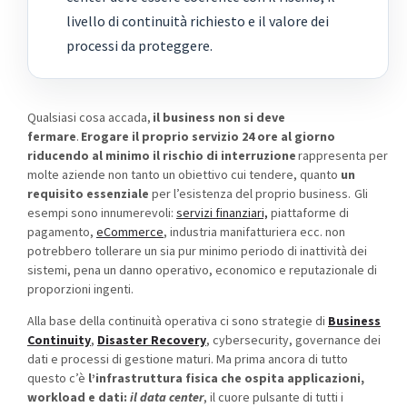
livello di continuità richiesto e il valore dei
processi da proteggere.
Qualsiasi cosa accada,
il business non si deve
fermare
.
Erogare il proprio servizio 24 ore al giorno
riducendo al minimo il rischio di interruzione
rappresenta per
molte aziende non tanto un obiettivo cui tendere, quanto
un
requisito essenziale
per l’esistenza del proprio business.
Gli
esempi sono innumerevoli:
servizi finanziari,
piattaforme di
pagamento,
eCommerce
, industria manifatturiera ecc. non
potrebbero toller
are un sia pur minimo periodo di inattività dei
sistemi, pena un danno operativo, economico e reputazionale di
proporzioni ingenti.
Alla base della continuità operativa ci sono strategie di
B
usiness
Continuity
,
Disaster Recovery
, cybersecurity, governance dei
dati e processi di gestione maturi. Ma prima ancora di tutto
questo c’è
l’infrastruttura fisica che ospita applicazioni,
workload e dati:
il data center
, il cuore pulsante di tutti i