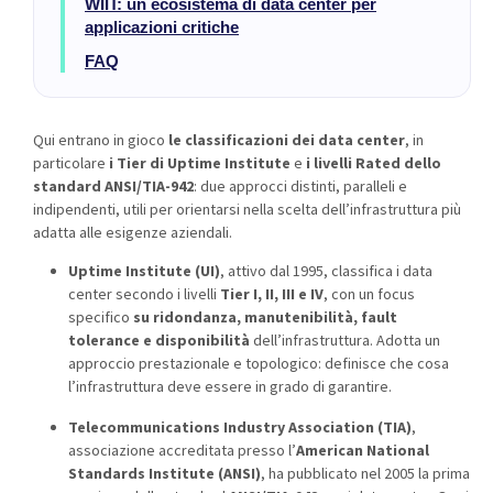
WIIT: un ecosistema di data center per
applicazioni critiche
FAQ
Qui entrano in gioco
le classificazioni dei data center
, in
particolare
i Tier di
Uptime
Institute
e
i livelli Rated dello
standard
ANSI/TIA-942
: due approcci distinti, paralleli e
indipendenti, utili per orientarsi nella scelta dell’infrastruttura più
adatta alle esigenze aziendali.
Uptime Institute (UI)
, attivo dal 1995, classifica i data
center secondo i livelli
Tier I, II, III e IV
, con un focus
specifico
su ridondanza, manutenibilità, fault
tolerance e disponibilità
dell’infrastruttura. Adotta un
approccio prestazionale e topologico: definisce che cosa
l’infrastruttura deve essere in grado di garantire.
Telecommunications Industry Association (TIA)
,
associazione accreditata presso l’
American National
Standards Institute (ANSI)
, ha pubblicato nel 2005 la prima