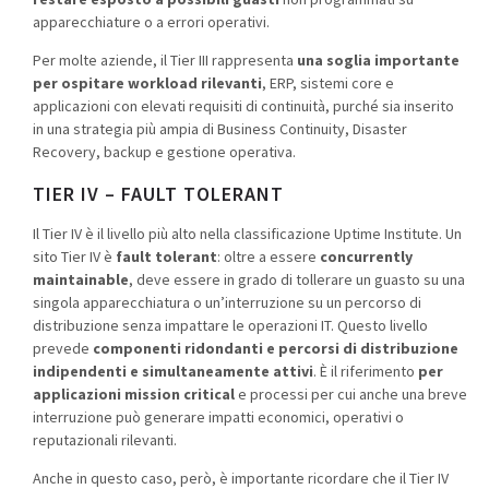
apparecchiature o a errori operativi.
Per molte aziende, il Tier III rappresenta
una soglia importante
per ospitare workload rilevanti
, ERP, sistemi core e
applicazioni con elevati requisiti di continuità, purché sia inserito
in una strategia più ampia di Business Continuity, Disaster
Recovery, backup e gestione operativa.
TIER IV – FAULT TOLERANT
Il Tier IV è il livello più alto nella classificazione Uptime Institute. Un
sito Tier IV è
fault tolerant
: oltre a essere
concurrently
maintainable
, deve essere in grado di tollerare un guasto su una
singola apparecchiatura o un’interruzione su un percorso di
distribuzione senza impattare le operazioni IT. Questo livello
prevede
componenti ridondanti e percorsi di distribuzione
indipendenti e simultaneamente attivi
. È il riferimento
per
applicazioni mission critical
e processi per cui anche una breve
interruzione può generare impatti economici, operativi o
reputazionali rilevanti.
Anche in questo caso, però, è importante ricordare che il Tier IV