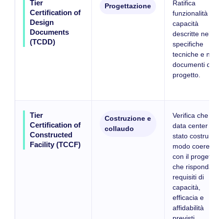
Tier
Ratifica
Progettazione
Certification of
funzionalità e
Design
capacità
Documents
descritte nelle
(TCDD)
specifiche
tecniche e nei
documenti di
progetto.
Tier
Verifica che il
Costruzione e
Certification of
data center sia
collaudo
Constructed
stato costruito 
Facility (TCCF)
modo coerent
con il progetto
che risponda a
requisiti di
capacità,
efficacia e
affidabilità
previsti.