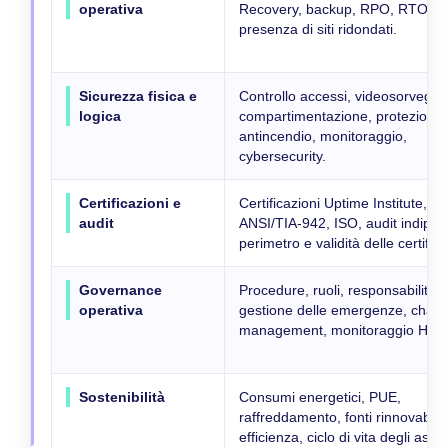
operativa
Recovery, backup, RPO, RTO,
presenza di siti ridondati.
Sicurezza fisica e
Controllo accessi, videosorveglia
logica
compartimentazione, protezione
antincendio, monitoraggio,
cybersecurity.
Certificazioni e
Certificazioni Uptime Institute,
audit
ANSI/TIA-942, ISO, audit indipen
perimetro e validità delle certifica
Governance
Procedure, ruoli, responsabilità,
operativa
gestione delle emergenze, chan
management, monitoraggio H24.
Sostenibilità
Consumi energetici, PUE,
raffreddamento, fonti rinnovabili,
efficienza, ciclo di vita degli asset