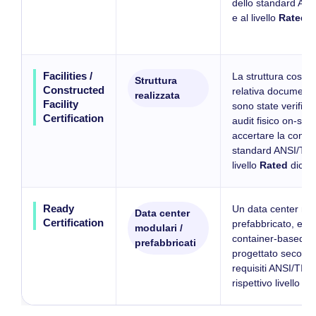
dello standard AN
e al livello
Rated
pr
Facilities /
La struttura costrui
Struttura
Constructed
relativa document
realizzata
Facility
sono state verifica
Certification
audit fisico on-site
accertare la confor
standard ANSI/TIA
livello
Rated
dichia
Ready
Un data center mo
Data center
Certification
prefabbricato, edg
modulari /
container-based è 
prefabbricati
progettato secondo
requisiti ANSI/TIA-
rispettivo livello
Ra