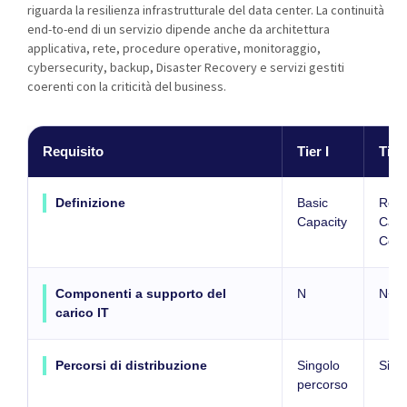
riguarda la resilienza infrastrutturale del data center. La continuità
end-to-end di un servizio dipende anche da architettura
applicativa, rete, procedure operative, monitoraggio,
cybersecurity, backup, Disaster Recovery e servizi gestiti
coerenti con la criticità del business.
Requisito
Tier I
Tier 
Definizione
Basic
Red
Capacity
Capa
Com
Componenti a supporto del
N
N+1
carico IT
Percorsi di distribuzione
Singolo
Sing
percorso