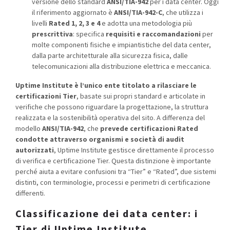
versione dello standard
ANSI/TIA-942
per i data center. Oggi
il riferimento aggiornato è
ANSI/TIA-942-C
, che utilizza i
livelli
Rated 1, 2, 3 e 4
e adotta una metodologia più
prescrittiva
: specifica
requisiti e raccomandazioni
per
molte componenti fisiche e impiantistiche del data center,
dalla parte architetturale alla sicurezza fisica, dalle
telecomunicazioni alla distribuzione elettrica e meccanica.
Uptime Institute è l’unico ente titolato a rilasciare le
certificazioni Tier
, basate sui propri standard e articolate in
verifiche che possono riguardare la progettazione, la struttura
realizzata e la sostenibilità operativa del sito. A differenza del
modello
ANSI/TIA-942
, che
prevede certificazioni Rated
condotte attraverso organismi e società di audit
autorizzati
, Uptime Institute gestisce direttamente il processo
di verifica e certificazione Tier. Questa distinzione è importante
perché aiuta a evitare confusioni tra “Tier” e “Rated”, due sistemi
distinti, con terminologie, processi e perimetri di certificazione
differenti.
Classificazione dei data center: i
Tier di Uptime Institute