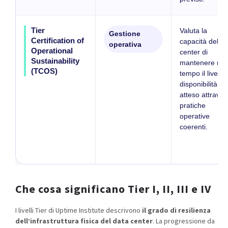
Tier
Valuta la
Gestione
Certification of
capacità del d
operativa
Operational
center di
Sustainability
mantenere nel
(TCOS)
tempo il livello 
disponibilità
atteso attraver
pratiche
operative
coerenti.
Che cosa significano Tier I, II, III e IV
I livelli Tier di Uptime Institute descrivono
il grado di resilienza
dell’infrastruttura fisica del data center
. La progressione da