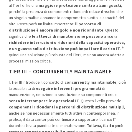
al Tier I offre una
maggiore protezione contro alcuni guasti
,
perché la presenza di componenti ridondanti riduce il rischio che
un singolo malfunzionamento comprometta subito la capacità del
sito. Resta però un limite importante:
il percorso di
distribuzione è ancora singolo e non ridondante
. Questo
significa che
le attività di manutenzione possono ancora
richiedere interruzioni o riduzioni della capacità operativa,
e un guasto sulla distribuzione può impattare il carico IT
. È
quindi una soluzione più robusta del Tier I, ma non ancora adatta a
processi mission critical.
TIER III – CONCURRENTLY MAINTAINABLE
Il Tier III introduce il concetto di
concurrently maintainable
, cioè
la possibilità di
eseguire interventi programmati
di
manutenzione, rimozione o sostituzione su componenti critici
senza interrompere le operazioni IT
. Questo livello prevede
componenti ridondanti e percorsi di distribuzione multipli
,
anche se non necessariamente tutti attivi in contemporanea. In
pratica, il data center può continuare a supportare il carico IT
durante attività pianificate di manutenzione. Tuttavia,
il sito può
restare esposto a possibili guasti
non programmati su