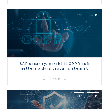
SAP
GDPR
SAP security, perché il GDPR può
mettere a dura prova i sistemisti
|
WIIT
May 15, 2020
SAP
GDPR