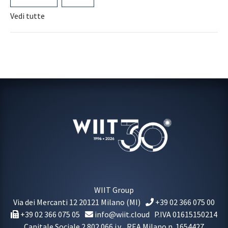
Vedi tutte
WIIT Group
Via dei Mercanti 12
20121
Milano
(MI)
+39 02 366 075 00
+39 02 366 075 05
info@wiit.cloud
P.IVA 01615150214
Capitale Sociale 2.802.066 i.v.
REA Milano n. 1654427