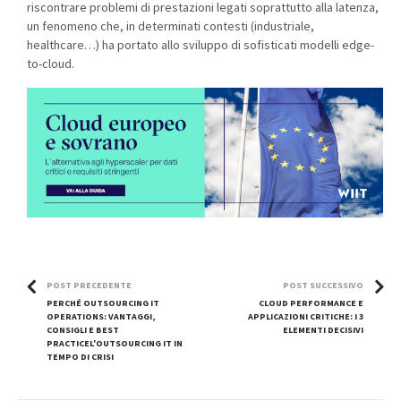
riscontrare problemi di prestazioni legati soprattutto alla latenza,
un fenomeno che, in determinati contesti (industriale,
healthcare…) ha portato allo sviluppo di sofisticati modelli edge-
to-cloud.
POST PRECEDENTE
POST SUCCESSIVO
PERCHÉ OUTSOURCING IT
CLOUD PERFORMANCE E
OPERATIONS: VANTAGGI,
APPLICAZIONI CRITICHE: I 3
CONSIGLI E BEST
ELEMENTI DECISIVI
PRACTICEL'OUTSOURCING IT IN
TEMPO DI CRISI