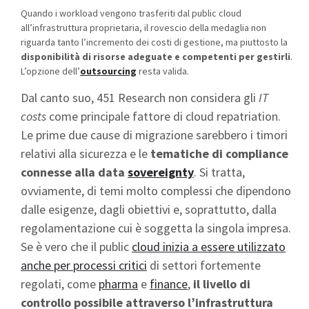
Quando i workload vengono trasferiti dal public cloud
all’infrastruttura proprietaria, il rovescio della medaglia non
riguarda tanto l’incremento dei costi di gestione, ma piuttosto la
disponibilità di risorse adeguate e competenti per gestirli
.
L’opzione dell’
outsourcing
resta valida.
Dal canto suo, 451 Research non considera gli
IT
costs
come principale fattore di cloud repatriation.
Le prime due cause di migrazione sarebbero i timori
relativi alla sicurezza e le
tematiche di compliance
connesse alla data
sovereignty
. Si tratta,
ovviamente, di temi molto complessi che dipendono
dalle esigenze, dagli obiettivi e, soprattutto, dalla
regolamentazione cui è soggetta la singola impresa.
Se è vero che il public
cloud inizia a essere utilizzato
anche per processi critici
di settori fortemente
regolati, come
pharma
e
finance
,
il livello di
controllo possibile attraverso l’infrastruttura