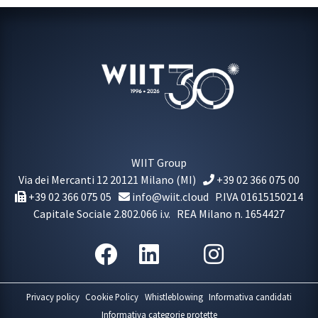
WIIT Group
Via dei Mercanti 12
20121
Milano
(MI)
+39 02 366 075 00
+39 02 366 075 05
info@wiit.cloud
P.IVA 01615150214
Capitale Sociale 2.802.066 i.v.
REA Milano n. 1654427
Privacy policy
Cookie Policy
Whistleblowing
Informativa candidati
Informativa categorie protette