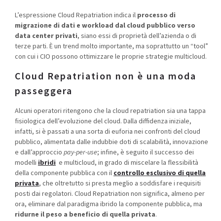
L’espressione Cloud Repatriation indica il
processo di
migrazione di dati e workload dal cloud pubblico verso
data center privati
, siano essi di proprietà dell’azienda o di
terze parti. È un trend molto importante, ma soprattutto un “tool”
con cui i CIO possono ottimizzare le proprie strategie multicloud.
Cloud Repatriation non è una moda
passeggera
Alcuni operatori ritengono che la cloud repatriation sia una tappa
fisiologica dell’evoluzione del cloud. Dalla diffidenza iniziale,
infatti, si è passati a una sorta di euforia nei confronti del cloud
pubblico, alimentata dalle indubbie doti di scalabilità, innovazione
e dall’approccio
pay-per-use
; infine, è seguito il successo dei
modelli
ibridi
e multicloud, in grado di miscelare la flessibilità
della componente pubblica con il
controllo esclusivo di quella
privata
, che oltretutto si presta meglio a soddisfare i requisiti
posti dai regolatori. Cloud Repatriation non significa, almeno per
ora, eliminare dal paradigma ibrido la componente pubblica, ma
ridurne il peso a beneficio di quella privata
.