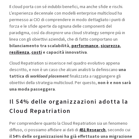
Il cloud porta con sé indubbi benefici, ma anche sfide e rischi.
L’esperienza decennale con modelli enterprise multicloud ha
permesso ai CIO di comprendere in modo dettagliato i punti di
forza e le sfide aperte da ognuna delle componenti del
paradigma, così da
disegnare
una cloud strategy sempre più in
linea con gli obiettivi aziendali, che di fatto comportano un
bilanciamento tra scalabilità,
performance
,
sicurezza
,
resilienza
,
costi
e capacità innovativa
.
Cloud Repatriation si inserisce nel quadro evolutivo appena
descritto, e non è un caso che alcuni analisti la definiscano
una
tattica di
workload placement
finalizzata a raggiungere gli
obiettivi della strategia multicloud. Per questo,
non è e non sarà
una moda passeggera
.
Il 54% delle organizzazioni adotta la
Cloud Repatriation
Per comprendere quanto la Cloud Repatriation sia un fenomeno
diffuso, ci possiamo affidare ai dati di
451 Research
, secondo cui
il 54% delle organizzazioni ha già effettuato una migrazione