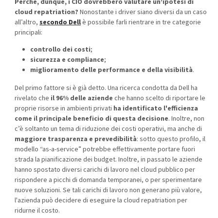
Perché, dunque, i CIO dovrebbero valutare un’ipotesi di
cloud repatriation?
Nonostante i driver siano diversi da un caso
all’altro,
secondo Dell
è possibile farli rientrare in tre categorie
principali:
controllo dei costi
;
sicurezza e compliance
;
miglioramento delle performance e della visibilità
.
Del primo fattore si è già detto. Una ricerca condotta da Dell ha
rivelato che
il 96% delle aziende
che hanno scelto di riportare le
proprie risorse in ambienti privati
ha identificato l'efficienza
come il principale beneficio di questa decisione
. Inoltre, non
c’è soltanto un tema di riduzione dei costi operativi, ma anche di
maggiore trasparenza e prevedibilità
: sotto questo profilo, il
modello “as-a-service” potrebbe effettivamente portare fuori
strada la pianificazione dei budget. Inoltre, in passato le aziende
hanno spostato diversi carichi di lavoro nel cloud pubblico per
rispondere a picchi di domanda temporanei, o per sperimentare
nuove soluzioni. Se tali carichi di lavoro non generano più valore,
l'azienda può decidere di eseguire la cloud repatriation per
ridurne il costo.