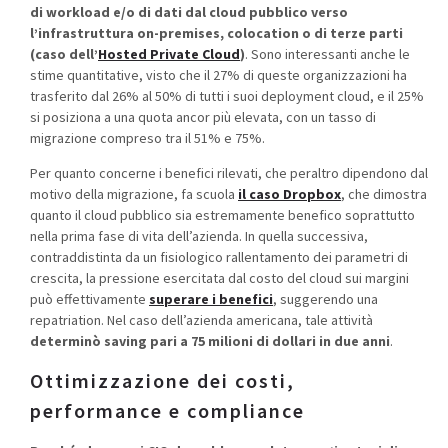
di workload e/o di dati dal cloud pubblico verso
l’infrastruttura on-premises, colocation o di terze parti
(caso dell’
Hosted Private Cloud
)
. Sono interessanti anche le
stime quantitative, visto che il 27% di queste organizzazioni ha
trasferito dal 26% al 50% di tutti i suoi deployment cloud, e il 25%
si posiziona a una quota ancor più elevata, con un tasso di
migrazione compreso tra il 51% e 75%.
Per quanto concerne i benefici rilevati, che peraltro dipendono dal
motivo della migrazione, fa scuola
il caso Dropbox
, che dimostra
quanto il cloud pubblico sia estremamente benefico soprattutto
nella prima fase di vita dell’azienda. In quella successiva,
contraddistinta da un fisiologico rallentamento dei parametri di
crescita, la pressione esercitata dal costo del cloud sui margini
può effettivamente
superare i benefici
, suggerendo una
repatriation. Nel caso dell’azienda americana, tale attività
determinò saving pari a 75 milioni di dollari in due anni
.
Ottimizzazione dei costi,
performance e compliance