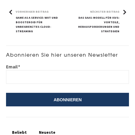
VORHERIGER BEITRAG
NÄCHSTER BEITRAG
GAME AS A SERVICE: WIIT UND
DAS SAAS-MODELL FÜR ISVS:
BOOSTEROID FÜR
VORTEILE,
UNBEGRENZTES CLOUD-
HERAUSFORDERUNGEN UND
STREAMING
STRATEGIEN
Abonnieren Sie hier unseren Newsletter
Email
*
Beliebt
Neueste