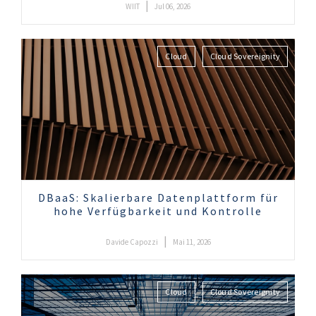
|
WIIT
Jul 06, 2026
Cloud
Cloud Sovereignity
DBaaS: Skalierbare Datenplattform für
hohe Verfügbarkeit und Kontrolle
|
Davide Capozzi
Mai 11, 2026
Cloud
Cloud Sovereignity