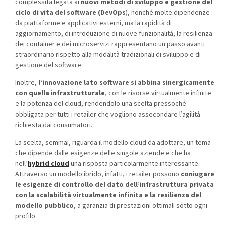
complessità legata ai
nuovi metodi di sviluppo e gestione del
ciclo di vita del software (DevOps
), nonché molte dipendenze
da piattaforme e applicativi esterni, ma la rapidità di
aggiornamento, di introduzione di nuove funzionalità, la resilienza
dei container e dei microservizi rappresentano un passo avanti
straordinario rispetto alla modalità tradizionali di sviluppo e di
gestione del software.
Inoltre,
l’innovazione lato software si abbina sinergicamente
con quella infrastrutturale
,
con le risorse virtualmente infinite
e la potenza del cloud, rendendolo una scelta pressoché
obbligata per tutti i retailer che vogliono assecondare l’agilità
richiesta dai consumatori.
La scelta, semmai, riguarda il modello cloud da adottare, un tema
che dipende dalle esigenze delle singole aziende e che ha
nell’
hybrid cloud
una risposta particolarmente interessante.
Attraverso un modello ibrido, infatti, i retailer possono
coniugare
le esigenze di controllo del dato dell’infrastruttura privata
con la scalabilità virtualmente infinita e la resilienza del
modello pubblico
, a garanzia di prestazioni ottimali sotto ogni
profilo.