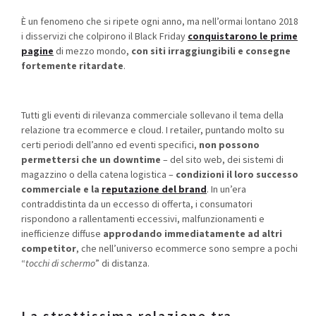
È un fenomeno che si ripete ogni anno, ma nell’ormai lontano 2018
i disservizi che colpirono il Black Friday
conquistarono le prime
pagine
di mezzo mondo,
con siti irraggiungibili e consegne
fortemente ritardate
.
Tutti gli eventi di rilevanza commerciale sollevano il tema della
relazione tra ecommerce e cloud. I retailer, puntando molto su
certi periodi dell’anno ed eventi specifici,
non possono
permettersi che un downtime
– del sito web, dei sistemi di
magazzino o della catena logistica –
condizioni il loro successo
commerciale e la
reputazione del brand
. In un’era
contraddistinta da un eccesso di offerta, i consumatori
rispondono a rallentamenti eccessivi, malfunzionamenti e
inefficienze diffuse
approdando immediatamente ad altri
competitor
, che nell’universo ecommerce sono sempre a pochi
“
tocchi di schermo
” di distanza.
La strettissima relazione tra