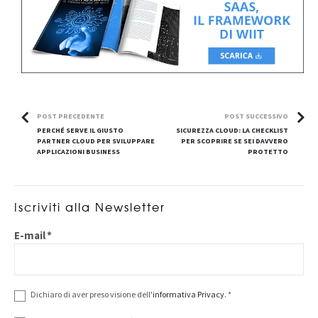
POST PRECEDENTE
POST SUCCESSIVO
PERCHÉ SERVE IL GIUSTO
SICUREZZA CLOUD: LA CHECKLIST
PARTNER CLOUD PER SVILUPPARE
PER SCOPRIRE SE SEI DAVVERO
APPLICAZIONI BUSINESS​
PROTETTO
Iscriviti alla Newsletter
E-mail
*
Dichiaro di aver preso visione dell'
informativa Privacy
.
*