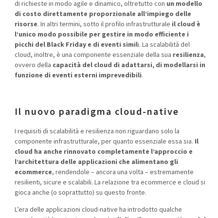
di richieste in modo agile e dinamico, oltretutto con
un modello
di costo direttamente proporzionale all’impiego delle
risorse
.
In altri termini, sotto il profilo infrastrutturale
il cloud è
l’unico modo possibile per gestire in modo efficiente i
picchi del Black Friday e di eventi simil
i. La scalabilità del
cloud, inoltre,
è
una componente essenziale della
sua
resilienza
,
ovvero della
capacit
à
del cloud di adattarsi, di modellarsi in
funzione di eventi esterni imprevedibili
.
Il nuovo paradigma cloud-native
I requisiti di scalabilità e resilienza non riguardano solo la
componente infrastrutturale, per quanto essenziale essa sia.
Il
cloud ha anche rinnovato completamente l’approccio e
l’architettura delle applicazioni che alimentano gli
ecommerce
, rendendole – ancora una volta – estremamente
resilienti, sicure e scalabili. La relazione tra ecommerce e cloud si
gioca anche (o soprattutto) su questo fronte.
L’era delle applicazioni cloud-native ha introdotto qualche