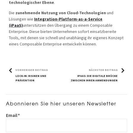
technologischer Ebene
.
Die
zunehmende Nutzung von
Cloud-Technologien
und
Lösungen wie
Integration-Platform-as-a-Service
(iPaaS)
unterstützen den Übergang zu einem Composable
Enterprise. Diese bieten Unternehmen sofort einsatzbereite
Tools, mit denen sie schnell und unabhängig ihr eigenes Konzept
eines Composable Enterprise entwickeln können.
VORHERIGER BEITRAG
NÄCHSTER BEITRAG
LOCK-IN: RISIKEN UND
IPAAS: DIE DIGITALE BRÜCKE
PRÄVENTION
ZWISCHEN IHREN ANWENDUNGEN
Abonnieren Sie hier unseren Newsletter
Email
*