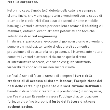
retail o corporate.
Nel primo caso, l’anello (più) debole della catena è sempre il
cliente finale, che viene raggirato in diversi modi con lo scopo di
ottenere le credenziali d’accesso ai sistemi di home e mobile
banking. I vettori d’attacco per eccellenza restano il
phishing
e i
malware
, entrambi eventualmente potenziati con tecniche
sofisticate di
social engineering
.
I malware, in particolare, evolvono di giorno in giorno e diventano
sempre più insidiosi, tentando di eludere gli strumenti di
protezione e di occultare la loro presenza. È interessante notare
come tra i vettori d’attacco ci sia anche quello diretto
all’infrastruttura bancaria, che viene eseguito sfruttando
vulnerabilità conosciute ma non ancora risolte.
Le finalità sono di fatto le stesse di sempre: il
furto delle
credenziali di accesso ai sistemi bancari
, l’
acquisizione dei
dati delle carte di pagamento
e la
sostituzione dell’IBAN
a
beneficio di un conto intestato a un prestanome (un
money mule
,
per l’esattezza). Essendo in vigore l’obbligo di autenticazione
forte, un altro fine è proprio il
furto del fattore di strong
authentication
.