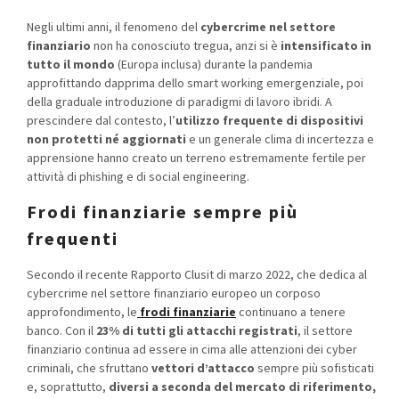
Negli ultimi anni, il fenomeno del
cybercrime nel settore
finanziario
non ha conosciuto tregua, anzi si è
intensificato in
tutto il mondo
(Europa inclusa) durante la pandemia
approfittando dapprima dello smart working emergenziale, poi
della graduale introduzione di paradigmi di lavoro ibridi.
A
prescindere dal contesto, l’
utilizzo frequente di dispositivi
non protetti né aggiornati
e un generale clima di incertezza e
apprensione hanno creato un terreno estremamente fertile per
attività di phishing e di social engineering
.
Frodi finanziarie sempre più
frequenti
Secondo il recente Rapporto Clusit di marzo 2022, che dedica al
cybercrime nel settore finanziario europeo un corposo
approfondimento, le
frodi finanziarie
continuano a tenere
banco. Con il
23% di tutti gli attacchi registrati
, il settore
finanziario continua ad essere in cima alle attenzioni dei cyber
criminali, che sfruttano
vettori d’attacco
sempre più sofisticati
e, soprattutto,
diversi a seconda del mercato di riferimento,