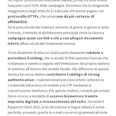
ha colpito 30 istituzioni finanziarie italiane, prima fra tutte Intesa
Sanpaolo con il 32% delle campagne. Da notare che la stragrande
maggioranza degli attacchi è realizzata attraverso pagine con
protocollo HTTPs
, che ormai
non dà più certezze di
affidabilità
.
Se la pericolosità dei malware aumenta di giorno in giorno in tutto
il mondo, il metodo di distribuzione principale resta la classica
campagna spam con link a siti o con allegati documenti
infetti
affiancati ad altri totalmente innocui.
Tra le dinamiche di attacco risulta particolarmente
subdolo e
pericoloso il vishing
, che si avvale di finti operatori bancari che
richiamano il cliente a seguito dell’immissione del proprio numero
di telefono all’interno del modulo fasullo. Alla diffusione di questa
tecnica ha senza dubbio
contribuito l’obbligo di strong
authentication
: i malintenzionati possono infatti catturare
le
credenziali attraverso un modulo e la OTP mediante la
conversazione telefonica. Per questo motivo, i sistemi più evoluti
fanno ricorso a modalità di
accesso biometrico tramite
impronta digitale o riconoscimento del volto
. Secondo il
Rapporto Clusit 2022, la localizzazione in lingua italiana è ormai
perfetta, essendo sparite le e-mail con errori grammaticali viste