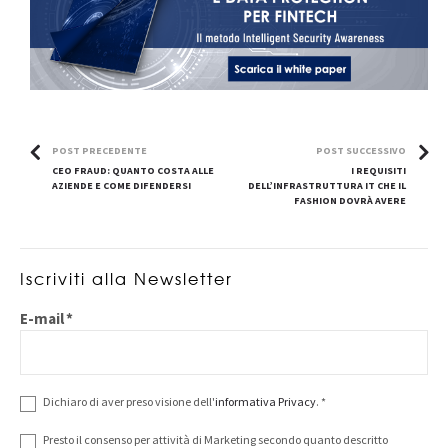
POST PRECEDENTE
POST SUCCESSIVO
CEO FRAUD: QUANTO COSTA ALLE
I REQUISITI
AZIENDE E COME DIFENDERSI
DELL’INFRASTRUTTURA IT CHE IL
FASHION DOVRÀ AVERE
Iscriviti alla Newsletter
E-mail
*
Dichiaro di aver preso visione dell'
informativa Privacy
.
*
Presto il consenso per attività di Marketing secondo quanto descritto