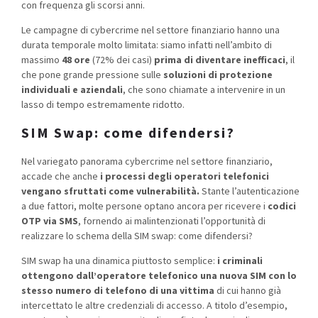
con frequenza gli scorsi anni.
Le campagne di cybercrime nel settore finanziario hanno una
durata temporale molto limitata: siamo infatti nell’ambito di
massimo
48 ore
(72% dei casi)
prima di diventare inefficaci
, il
che pone grande pressione sulle
soluzioni di protezione
individuali e aziendali
, che sono chiamate a intervenire in un
lasso di tempo estremamente ridotto.
SIM Swap: come difendersi?
Nel variegato panorama cybercrime nel settore finanziario,
accade che anche
i processi degli operatori telefonici
vengano sfruttati come vulnerabilità.
Stante l’autenticazione
a due fattori, molte persone optano ancora per ricevere i
codici
OTP via SMS
, fornendo ai malintenzionati l’opportunità di
realizzare lo schema della SIM swap: come difendersi?
SIM swap ha una dinamica piuttosto semplice:
i criminali
ottengono dall’operatore telefonico una nuova SIM con lo
stesso numero di telefono di una vittima
di cui hanno già
intercettato le altre credenziali di accesso. A titolo d’esempio,