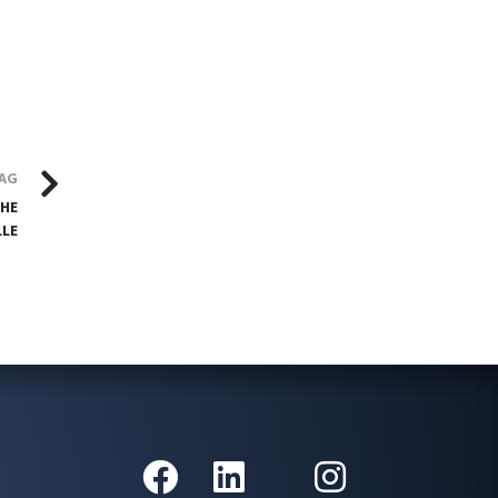
RAG
OHE
LE