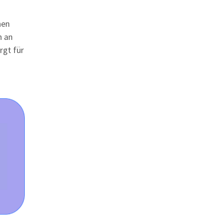
hen
n an
rgt für