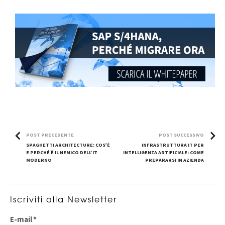
POST PRECEDENTE
POST SUCCESSIVO
SPAGHETTI ARCHITECTURE: COS’È
INFRASTRUTTURA IT PER
E PERCHÉ È IL NEMICO DELL’IT
INTELLIGENZA ARTIFICIALE: COME
MODERNO
PREPARARSI IN AZIENDA
Iscriviti alla Newsletter
E-mail
*