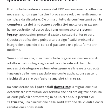
Il fatto che la modernizzazione dell'ERP sia conveniente, oltre che
necessaria, non significa che il
processo evolutivo risulti sempre
semplice da affrontare. C'è prima di tutto da
confrontarsi con la
complessità dei landscape applicativi
: molte organizzazioni
hanno costruito nel corso degli anni un mosaico di
sistemi
legacy
, applicazioni personalizzate e soluzioni di terze parti.
Questa stratificazione può portare a significativi problemi di
integrazione quando si cerca di passare a una piattaforma ERP
moderna.
Senza contare che, man mano che le organizzazioni cercano di
adottare metodologie agili e soluzioni basate sul cloud, la
necessità di integrare sistemi eterogenei e allineare le capacità
funzionali delle nuove piattaforme con le applicazioni esistenti
rischia di creare confusione anziché chiarezza
.
Da considerare poi i
potenziali
downtime
:
la migrazione può
determinare interruzioni del servizio che nell'era digitale nessuna
azienda può più permettersi;
in ballo ci sono la perdita di
fatturato
, una diminuzione della soddisfazione dei clienti e danni
reputazionali consistenti.