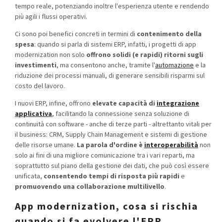
tempo reale, potenziando inoltre l'esperienza utente e rendendo
più agili i flussi operativi.
Ci sono poi benefici concreti
in termini di
contenimento della
spesa
: quando si parla di sistemi ERP, infatti, i progetti di app
modernization non solo
offrono solidi (e rapidi) ritorni sugli
investimenti
, ma consentono anche, tramite l'
automazione
e la
riduzione dei processi manuali, di generare sensibili risparmi sul
costo del lavoro.
I nuovi ERP, infine,
offrono
elevate capacità di
integrazione
applicativa
, facilitando la connessione senza soluzione di
continuità con software - anche di terze parti - altrettanto vitali per
il business: CRM, Supply Chain Management e sistemi di gestione
delle risorse umane.
La parola d'ordine è
interoperabilità
non
solo ai fini di una migliore comunicazione tra i vari reparti, ma
soprattutto sul piano della gestione dei dati, che può così essere
unificata,
consentendo
tempi di risposta più rapidi
e
promuovendo una collaborazione multilivello
.
App modernization, cosa si rischia
quando si fa evolvere l'ERP