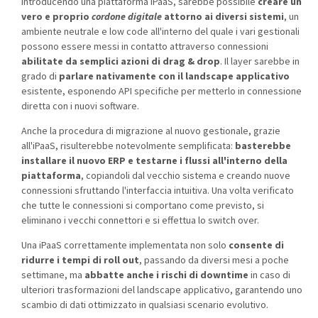
Introducendo una piattaforma iPaaS, sarebbe possibile
creare un
vero e proprio
cordone digitale
attorno ai diversi sistemi
, un
ambiente neutrale e low code all'interno del quale i vari gestionali
possono essere messi in contatto attraverso connessioni
abilitate da semplici azioni di drag & drop
. Il layer sarebbe in
grado di
parlare nativamente con il landscape applicativo
esistente, esponendo API specifiche per metterlo in connessione
diretta con i nuovi software.
Anche la procedura di migrazione al nuovo gestionale, grazie
all'iPaaS, risulterebbe notevolmente semplificata:
basterebbe
installare il nuovo ERP e testarne i flussi all'interno
della
piattaforma
, copiandoli dal vecchio sistema e creando nuove
connessioni sfruttando l'interfaccia intuitiva. Una volta verificato
che tutte le connessioni si comportano come previsto, si
eliminano i vecchi connettori e si effettua lo switch over.
Una iPaaS correttamente implementata non solo
consente di
ridurre i tempi di roll out
, passando da diversi mesi a poche
settimane, ma
abbatte anche i rischi di downtime
in caso di
ulteriori trasformazioni del landscape applicativo, garantendo uno
scambio di dati ottimizzato in qualsiasi scenario evolutivo.